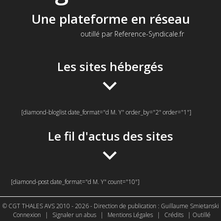
Une plateforme en réseau
outillé par Reference-Syndicale.fr
Les sites hébergés
[diamond-bloglist date_format="d M. Y" order_by="2" order="1"]
Le fil d'actus des sites
[diamond-post date_format="d M. Y" count="10"]
© CGT THALES AVS 2010 - 2026 - Direction de publication : Guillaume Smietanski
Connexion
|
Signaler un abus
|
Mentions Légales
|
Crédits
| Outillé