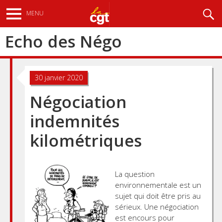
Aller
Recherche
MENU
au
contenu
Echo des Négo
principal
30 janvier 2020
Négociation
indemnités
kilométriques
La question
environnementale est un
sujet qui doit être pris au
sérieux. Une négociation
est encours pour