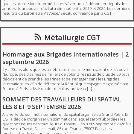
que les professions intermédiaires s’évertuent à dénoncer depuis des
années : leur pouvoir d’achat a diminué entre 2019 et 2024. Les derniers
résultats du baromètre ViaVoice/ Secafi, commandé par la CGT […]
Métallurgie CGT
Hommage aux Brigades internationales | 2
septembre 2026
Il y a 90 ans, alors que les ténèbres du fascisme menaçaient de recouvrir
l’Europe, des dizaines de milliers de volontaires issus de plus de 50 pays
décidaient de prendre les armes et de s’engager dans les Brigades
internationales, afin de défendre la République espagnole agressée par
Franco. A Paris, la Maison des métallos, nouveau […]
SOMMET DES TRAVAILLEURS DU SPATIAL
LES 8 ET 9 SEPTEMBRE 2026
A la veille du sommet international du spatial organisé au Grand Palais, la
CGT a décidé d’organiser un sommet dans lequel seront abordées les
questions issues des travailleurs du spatial. Les 8 et 9 septembre 2026 à la
Bourse du Travail, Salle Henaff, 85 rue Charlot, 75003 Paris. Les
syndicalistes du secteur ont travaillé à […]