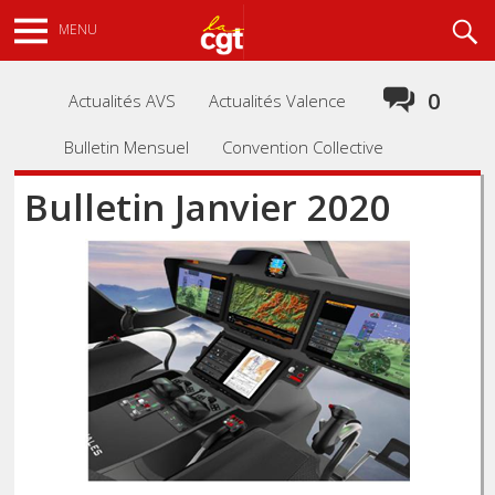
Aller
Recherche
MENU
au
contenu
principal
0
Actualités AVS
Actualités Valence
Bulletin Mensuel
Convention Collective
Bulletin Janvier 2020