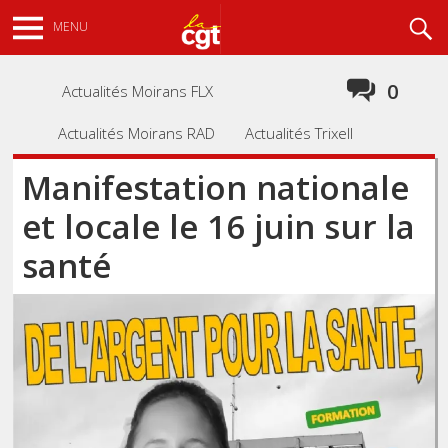
Aller
Recherche
MENU
au
contenu
principal
0
Actualités Moirans FLX
Actualités Moirans RAD
Actualités Trixell
Manifestation nationale
et locale le 16 juin sur la
santé