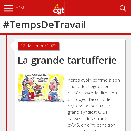
Aller
Recherche
MENU
au
contenu
#
Temps De Travail
principal
12 décembre 2023
La grande tartufferie
Après avoir, comme à son
habitude, négocié en
bilatéral avec la direction
un projet d’accord de
régression sociale, le
grand syndicat CFDT,
sauveur des salariés
d’AVS, enjoint, dans son