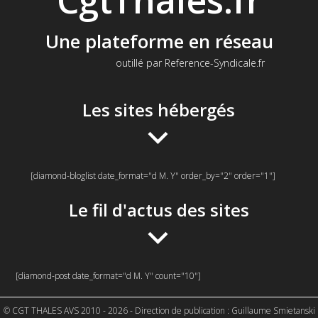
Une plateforme en réseau
outillé par Reference-Syndicale.fr
Les sites hébergés
[diamond-bloglist date_format="d M. Y" order_by="2" order="1"]
Le fil d'actus des sites
[diamond-post date_format="d M. Y" count="10"]
© CGT THALES AVS 2010 - 2026 - Direction de publication : Guillaume Smietanski