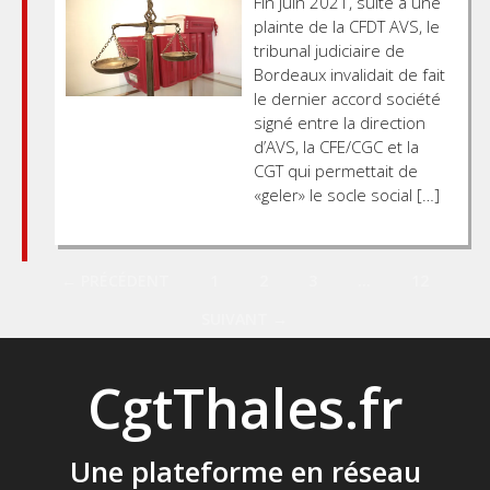
Fin juin 2021, suite à une
plainte de la CFDT AVS, le
tribunal judiciaire de
Bordeaux invalidait de fait
le dernier accord société
signé entre la direction
d’AVS, la CFE/CGC et la
CGT qui permettait de
«geler» le socle social […]
Posts
← PRÉCÉDENT
1
2
3
…
12
SUIVANT →
navigation
CgtThales.fr
Une plateforme en réseau