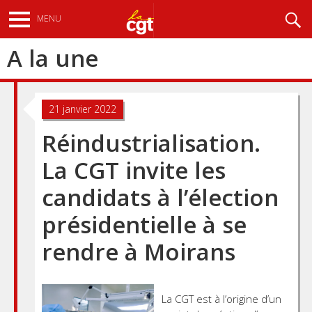
Aller
Recherche
MENU
au
contenu
A la une
principal
21 janvier 2022
Réindustrialisation.
La CGT invite les
candidats à l’élection
présidentielle à se
rendre à Moirans
La CGT est à l’origine d’un