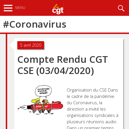
Aller
Recherche
MENU
au
contenu
#
Coronavirus
principal
5 avril 2020
Compte Rendu CGT
CSE (03/04/2020)
Organisation du CSE Dans
le cadre de la pandémie
du Coronavirus, la
direction a invité les
organisations syndicales à
plusieurs réunions audio.
Dans un premier temps