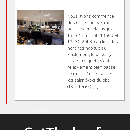
Nous avons commencé
dès 6h les nouveaux
horaires et cela jusqu’à
13h (2 shift : 6h-13h00 et
13h30-20h30 au lieu des
horaires habituels).
Finalement, le passage
aux tourniquets s’est
relativement bien passé
ce matin. Curieusement
les salarié-e-s du site
(TXL, Thales) […]
Posts
← PRÉCÉDENT
1
…
3
4
navigation