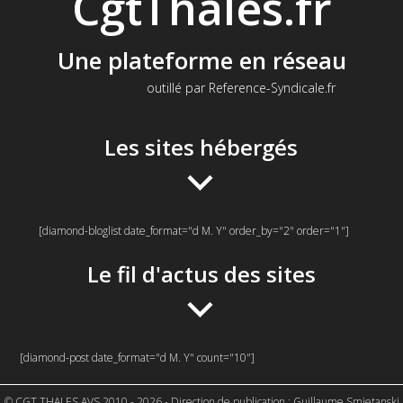
CgtThales.fr
Une plateforme en réseau
outillé par Reference-Syndicale.fr
Les sites hébergés
[diamond-bloglist date_format="d M. Y" order_by="2" order="1"]
Le fil d'actus des sites
[diamond-post date_format="d M. Y" count="10"]
© CGT THALES AVS 2010 - 2026 - Direction de publication : Guillaume Smietanski