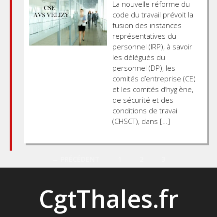
La nouvelle réforme du
code du travail prévoit la
fusion des instances
représentatives du
personnel (IRP), à savoir
les délégués du
personnel (DP), les
comités d’entreprise (CE)
et les comités d’hygiène,
de sécurité et des
conditions de travail
(CHSCT), dans […]
Posts
← PRÉCÉDENT
1
2
3
navigation
CgtThales.fr