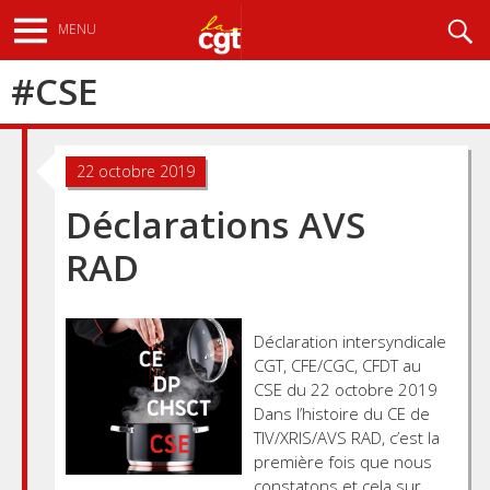
Aller
Recherche
MENU
au
contenu
#
CSE
principal
22 octobre 2019
Déclarations AVS
RAD
Déclaration intersyndicale
CGT, CFE/CGC, CFDT au
CSE du 22 octobre 2019
Dans l’histoire du CE de
TIV/XRIS/AVS RAD, c’est la
première fois que nous
constatons et cela sur