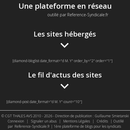
Une plateforme en réseau
outillé par Reference-Syndicale.fr
Les sites hébergés
[diamond-bloglist date_format="d M. Y" order_by="2" order="1"]
Le fil d'actus des sites
[diamond-post date_format="d M. Y" count="10"]
© CGT THALES AVS 2010 - 2026 - Direction de publication : Guillaume Smietanski
Connexion
|
Signaler un abus
|
Mentions Légales
|
Crédits
| Outillé
par
Reference-Syndicale.fr | 1ère plateforme de blogs pour les syndicats