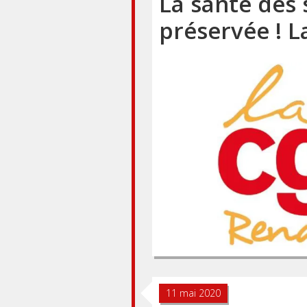
La santé des 
préservée ! L
11 mai 2020