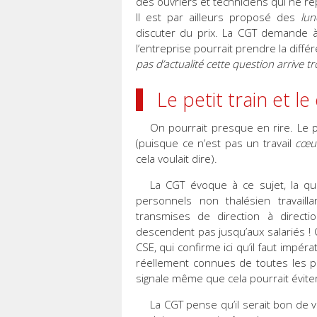
des ouvriers et techniciens qui ne re
Il est par ailleurs proposé des
lun
discuter du prix. La CGT demande à 
l’entreprise pourrait prendre la diffé
pas d’actualité cette question arrive tr
Le petit train et le
On pourrait presque en rire. Le p
(puisque ce n’est pas un travail
cœur
cela voulait dire).
La CGT évoque à ce sujet, la qu
personnels non thalésien travaill
transmises de direction à directi
descendent pas jusqu’aux salariés ! C
CSE, qui confirme ici qu’il faut imp
réellement connues de toutes les per
signale même que cela pourrait éviter
La CGT pense qu’il serait bon de vo