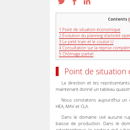
Contents
[
1
Point de situation économique
2
Évolution du planning d’activité opé
3
Le petit train et le couloir U
4
Consultation sur la reprise complémen
5
Chômage partiel
Point de situatio
La direction et les représentan
maintenant donné un tableau quasime
Nous constatons aujourd’hui un
HEA, MAV et CLA.
Dans le domaine civil aucune ru
baisse de production. Dans le doma
catastrophique, le secteur civil a b