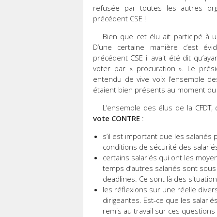
refusée par toutes les autres orga
précédent CSE !
Bien que cet élu ait participé à
D’une certaine manière c’est évi
précédent CSE il avait été dit qu’ay
voter par « procuration ». Le pré
entendu de vive voix l’ensemble de
étaient bien présents au moment du 
L’ensemble des élus de la CFDT,
vote CONTRE
:
s’il est important que les salariés
conditions de sécurité des salarié
certains salariés qui ont les moyen
temps d’autres salariés sont sous 
deadlines. Ce sont là des situati
les réflexions sur une réelle divers
dirigeantes. Est-ce que les salari
remis au travail sur ces questions 