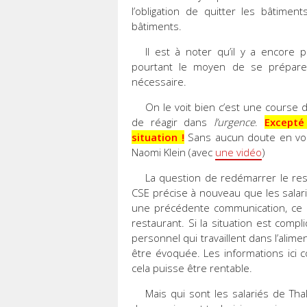
l’obligation de quitter les bâtime
bâtiments.
Il est à noter qu’il y a encore p
pourtant le moyen de se préparer
nécessaire.
On le voit bien c’est une course 
de réagir dans
l’urgence
.
Excepté
situation !
Sans aucun doute en vou
Naomi Klein (avec
une vidéo
)
La question de redémarrer le res
CSE précise à nouveau que les sala
une précédente communication, ce n
restaurant. Si la situation est comp
personnel qui travaillent dans l’alime
être évoquée. Les informations ici 
cela puisse être rentable.
Mais qui sont les salariés de Thal