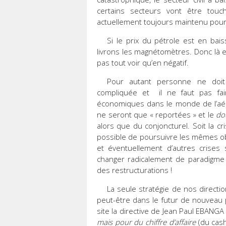
certains secteurs vont être touch
actuellement toujours maintenu pour
Si le prix du pétrole est en bai
livrons les magnétomètres. Donc là enc
pas tout voir qu’en négatif.
Pour autant personne ne doit 
compliquée et il ne faut pas fai
économiques dans le monde de l’aér
ne seront que « reportées » et le
do
alors que du conjoncturel. Soit la cr
possible de poursuivre les mêmes obj
et éventuellement d’autres crises s
changer radicalement de paradigme 
des restructurations !
La seule stratégie de nos directi
peut-être dans le futur de nouveau p
site la directive de Jean Paul EBANG
mais pour du chiffre d’affaire
(du cash