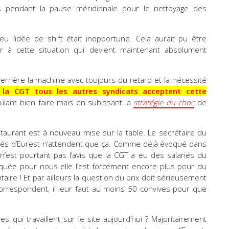
nts pendant la pause méridionale pour le nettoyage des
eu l’idée de shift était inopportune. Cela aurait pu être
 à cette situation qui devient maintenant absolument
derrière la machine avec toujours du retard et la nécessité
 la CGT tous les autres syndicats acceptent cette
lant bien faire mais en subissant la
stratégie du choc
de
taurant est à nouveau mise sur la table. Le secrétaire du
riés d’Eurest n’attendent que ça. Comme déjà évoqué dans
’est pourtant pas l’avis que la CGT a eu des salariés du
liquée pour nous elle l’est forcément encore plus pour du
ntaire ! Et par ailleurs la question du prix doit sérieusement
correspondent, il leur faut au moins 50 convives pour que
es qui travaillent sur le site aujourd’hui ? Majoritairement