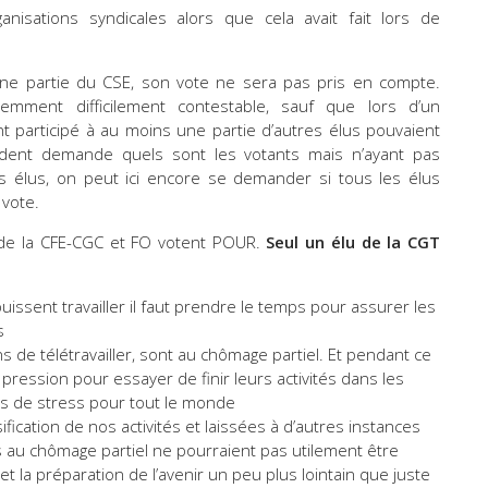
nisations syndicales alors que cela avait fait lors de
 une partie du CSE, son vote ne sera pas pris en compte.
demment difficilement contestable, sauf que lors d’un
ant participé à au moins une partie d’autres élus pouvaient
sident demande quels sont les votants mais n’ayant pas
s élus, on peut ici encore se demander si tous les élus
vote.
 de la CFE-CGC et FO votent POUR.
Seul un élu de la CGT
 puissent travailler il faut prendre le temps pour assurer les
s
s de télétravailler, sont au chômage partiel. Et pendant ce
pression pour essayer de finir leurs activités dans les
ons de stress pour tout le monde
ification de nos activités et laissées à d’autres instances
és au chômage partiel ne pourraient pas utilement être
et la préparation de l’avenir un peu plus lointain que juste