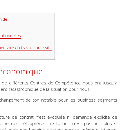
hide
]
rationnelles
taire du travail sur le site
n économique
ts de différents Centres de Compétence nous ont jusqu’à
nt catastrophique de la situation pour nous.
 changement de ton notable pour les business segments
pture de contrat n’est évoquée ni demande explicite de
ine des hélicoptères la situation n’est pas non plus si
aissé mais des besoins existent encore, même si ici aussi