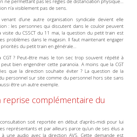
 en ne permettant pas les règles de distanciation physique…
ion n’a visiblement pas de sens.
 venant d’une autre organisation syndicale devient elle
ion : les personnes qui discutent dans le couloir peuvent
visite du CSSCT du 11 mai, la question du petit train est
les problèmes dans le magasin. Il faut maintenant engager
s priorités du petit train en générale…
 CGT ? Peut-être mais le ton sec trop souvent répété à
T peut bien engendrer cette paranoïa. A moins que la CGT
s que la direction souhaite éviter ? La question de la
 du personnel sur site comme du personnel hors site sans
 aussi être un autre exemple.
la reprise complémentaire du
nsultation soit reportée en début d’après-midi pour lui
ses représentants et par ailleurs parce qu’un de ses élus a
r à une audio avec la direction AVS. Cette demande est