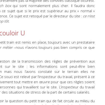
présentent pas la majorité des convives classique d’Eurest.
ch box
qui sont normalement plus cher. Il faudra donc
ce sujet que si le prix est supérieur au prix « normal »
rence. Ce sujet est retoqué par le directeur du site :
ce n’est
op tôt.
 couloir U
etit train est remis en place, toujours avec un prestataire
 métier
–nous n’avons toujours pas bien compris ce que
estion de la transmission des règles de prévention aux
ant sur le site : les informations sont peut-être bien
on mais nous l’avons constaté sur le terrain elles ne
e souci est relevé par l’inspecteur du travail, présent à ce
érativement tout mettre en œuvre pour que ces règles soient
sonnes qui travaillent sur le site. L’inspecteur du travail
 des situations de stress de la part de certains salariés.
ir la question du petit train qui de fait circule au milieu du