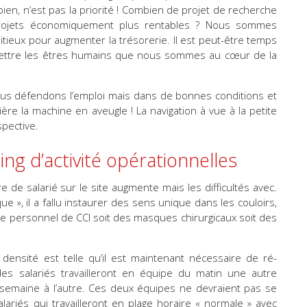
en, n’est pas la priorité ! Combien de projet de recherche
projets économiquement plus rentables ? Nous sommes
itieux pour augmenter la trésorerie. Il est peut-être temps
emettre les êtres humains que nous sommes au cœur de la
nous défendons l’emploi mais dans de bonnes conditions et
ère la machine en aveugle ! La navigation à vue à la petite
pective.
ing d’activité opérationnelles
e salarié sur le site augmente mais les difficultés avec.
ue », il a fallu instaurer des sens unique dans les couloirs,
 le personnel de CCI soit des masques chirurgicaux soit des
densité est telle qu’il est maintenant nécessaire de ré-
des salariés travailleront en équipe du matin une autre
 semaine à l’autre. Ces deux équipes ne devraient pas se
alariés qui travailleront en plage horaire « normale » avec