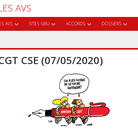
LES AVS
ES AVS
SITES GBU
ACCORDS
DOSSIERS
GT CSE (07/05/2020)