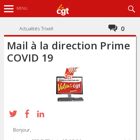
Aller
Recherche
MENU
au
contenu
principal
0
Actualités Trixell
Mail à la direction Prime
COVID 19
Bonjour,