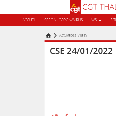
Aller
Recherche
CGT THA
au
contenu
principal
ACCUEIL
SPÉCIAL CORONAVIRUS
AVS
SIT
Actualités Vélizy
CSE 24/01/2022