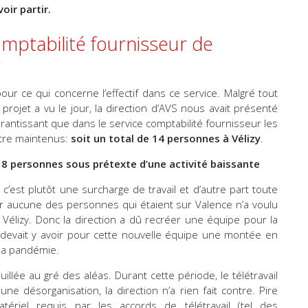
oir partir.
omptabilité fournisseur de
pour ce qui concerne l’effectif dans ce service. Malgré tout
ojet a vu le jour, la direction d’AVS nous avait présenté
rantissant que dans le service comptabilité fournisseur les
être maintenus:
soit un total de 14 personnes à Vélizy
.
à 8 personnes sous prétexte d’une activité baissante
, c’est plutôt une surcharge de travail et d’autre part toute
ar aucune des personnes qui étaient sur Valence n’a voulu
Vélizy. Donc la direction a dû recréer une équipe pour la
l devait y avoir pour cette nouvelle équipe une montée en
la pandémie.
illée au gré des aléas. Durant cette période, le télétravail
 désorganisation, la direction n’a rien fait contre. Pire
riel requis par les accords de télétravail (tel des