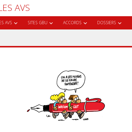
LES AVS
ES AVS
SITES GBU
ACCORDS
DOSSIERS