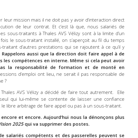
 leur mission mais il ne doit pas y avoir d’interaction direct
ution de leur contrat. Et c’est là que, nous salariés de
 sous-traitants à Thales AVS Vélizy sont à la limite d’un
ois le sous-traitant installé, on s’aperçoit au fil du temps
raitant d’autres prestations qui se rajoutent à ce qu’il y
.
Rappelons aussi que la direction doit faire appel à de
pas les compétences en interne. Même si cela peut avoir
e pas la responsabilité de formation et de monté en
ssions d’emploi ont lieu, ne serait il pas responsable de
ne ?
Thales AVS Vélizy a décidé de faire tout autrement. Elle
r seul qui lui-même se contente de laisser une confiance
 le libre arbitrage de faire appel ou pas à un sous-traitant.
e encore et encore. Aujourd’hui nous la dénonçons plus
Vision 2025
qui va supprimer des postes.
de salariés compétents et des passerelles peuvent se