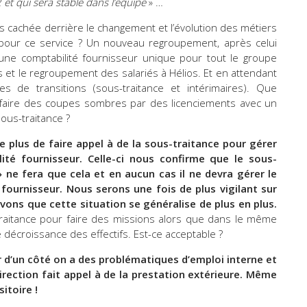
et qui sera stable dans l’équipe
» …
pas cachée derrière le changement et l’évolution des métiers
 pour ce service ? Un nouveau regroupement, après celui
 une comptabilité fournisseur unique pour tout le groupe
s et le regroupement des salariés à Hélios. Et en attendant
es de transitions (sous-traitance et intérimaires). Que
de faire des coupes sombres par des licenciements avec un
ous-traitance ?
e plus de faire appel à de la sous-traitance pour gérer
lité fournisseur. Celle-ci nous confirme que le sous-
 ne fera que cela et en aucun cas il ne devra gérer le
fournisseur. Nous serons une fois de plus vigilant sur
avons que cette situation se généralise de plus en plus.
-traitance pour faire des missions alors que dans le même
écroissance des effectifs. Est-ce acceptable ?
ar d’un côté on a des problématiques d’emploi interne et
irection fait appel à de la prestation extérieure. Même
itoire !