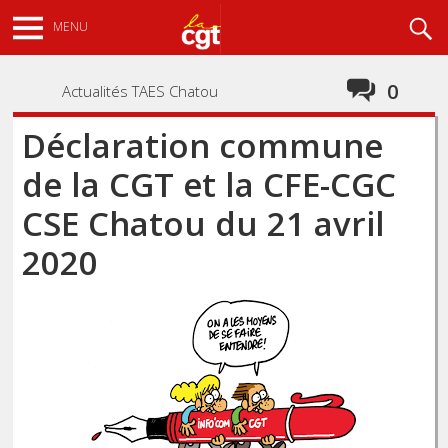
Aller
Recherche
MENU
au
contenu
principal
0
Actualités TAES Chatou
Déclaration commune
de la CGT et la CFE-CGC
CSE Chatou du 21 avril
2020